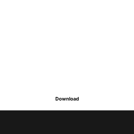
Faça o download da nossa lista completa
de estoque e tenha acesso a todos os
produtos disponíveis
Download