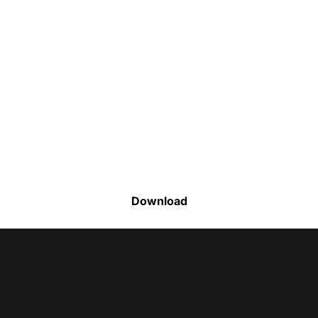
Faça o download da nossa lista completa
de estoque e tenha acesso a todos os
produtos disponíveis
Download