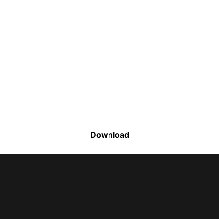
Faça o download da nossa lista completa
de estoque e tenha acesso a todos os
produtos disponíveis
Download