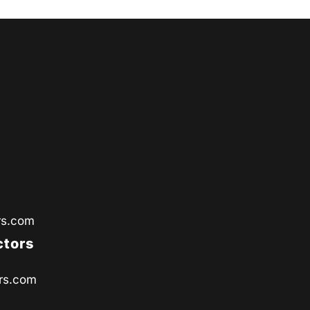
rs.com
ctors
rs.com