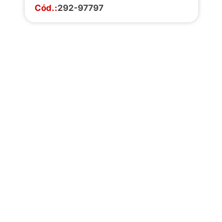
Cód.:
292-97797
Faça o download da
completa de estoq