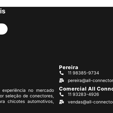
s produtos
is
Pereira
11 98385-9734
pereira@all-connecto
Comercial All Conn
experiência no mercado
11 93283-4926
or seleção de conectores,
ara chicotes automotivos,
vendas@all-connecto