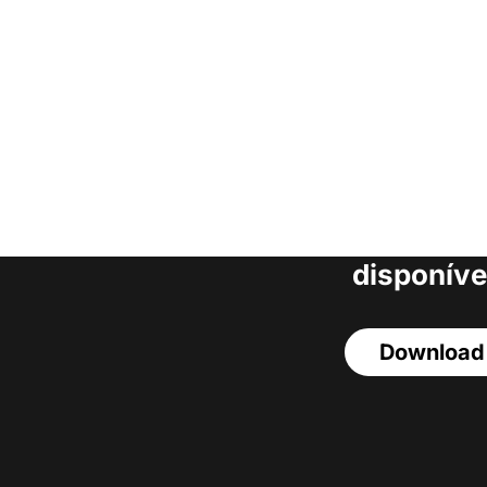
Faça o download da
completa de estoq
acesso a todos o
disponíve
Download