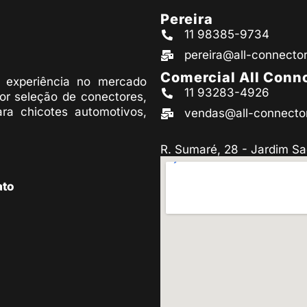
Pereira
11 98385-9734
pereira@all-connecto
Comercial All Conn
experiência no mercado
11 93283-4926
or seleção de conectores,
ara chicotes automotivos,
vendas@all-connecto
R. Sumaré, 28 - Jardim Sa
ato