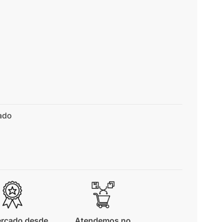
ado
rcado desde
Atendemos no