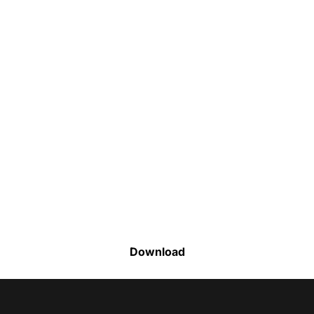
Faça o download da nossa lista completa
de estoque e tenha acesso a todos os
produtos disponíveis
Download