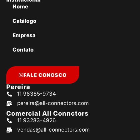
Home
Catálogo
Empresa
Contato
FALE CONOSCO
Pereira
11 98385-9734
pereira@all-connectors.com
Comercial All Connctors
11 93283-4926
vendas@all-connectors.com