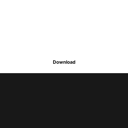
Faça o download da nossa lista completa
de estoque e tenha acesso a todos os
produtos disponíveis
Download