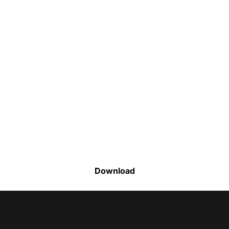
Faça o download da nossa lista completa
de estoque e tenha acesso a todos os
produtos disponíveis
Download