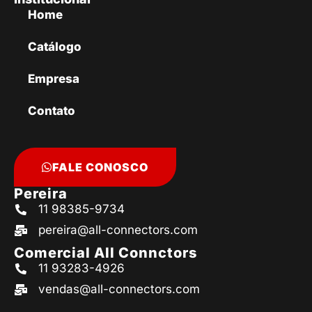
Home
Catálogo
Empresa
Contato
FALE CONOSCO
Pereira
11 98385-9734
pereira@all-connectors.com
Comercial All Connctors
11 93283-4926
vendas@all-connectors.com