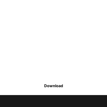
Faça o download da nossa lista completa
de estoque e tenha acesso a todos os
produtos disponíveis
Download