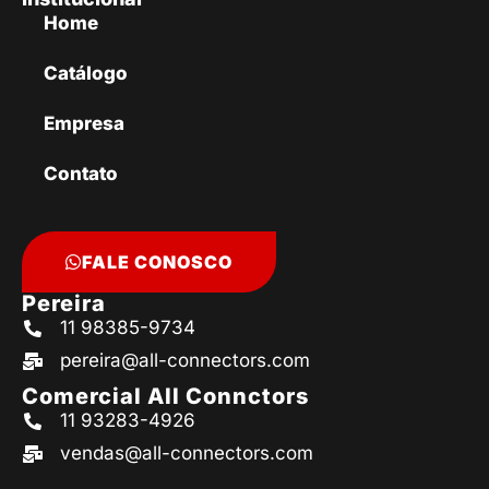
Home
Catálogo
Empresa
Contato
FALE CONOSCO
Pereira
11 98385-9734
pereira@all-connectors.com
Comercial All Connctors
11 93283-4926
vendas@all-connectors.com