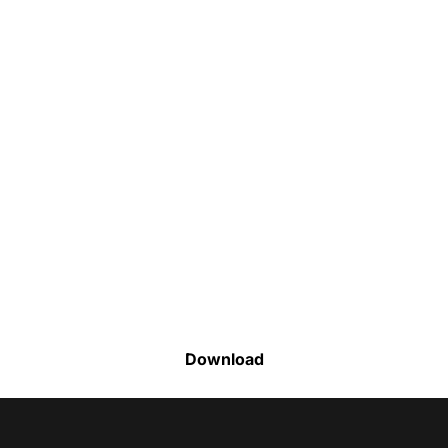
Faça o download da nossa lista completa
de estoque e tenha acesso a todos os
produtos disponíveis
Download