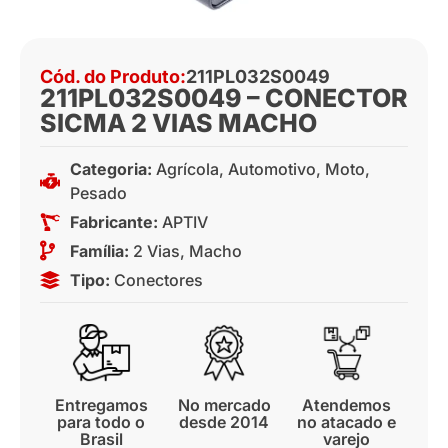
Cód. do Produto:
211PL032S0049
211PL032S0049 – CONECTOR
SICMA 2 VIAS MACHO
Categoria:
Agrícola
,
Automotivo
,
Moto
,
Pesado
Fabricante:
APTIV
Família:
2 Vias
,
Macho
Tipo:
Conectores
Entregamos
No mercado
Atendemos
para todo o
desde 2014
no atacado e
Brasil
varejo