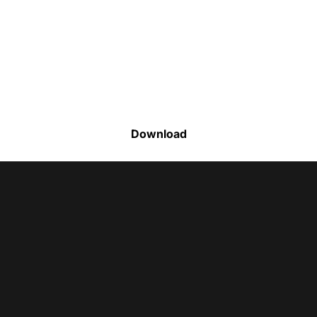
Faça o download da nossa lista completa
de estoque e tenha acesso a todos os
produtos disponíveis
Download