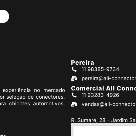
Pereira
11 98385-9734
pereira@all-connecto
Comercial All Conn
experiência no mercado
11 93283-4926
or seleção de conectores,
ara chicotes automotivos,
vendas@all-connecto
R. Sumaré, 28 - Jardim Sa