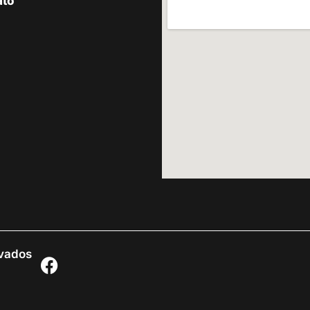
ato
rvados