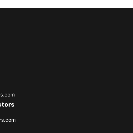
rs.com
ctors
rs.com