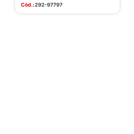
Cód.:
292-97797
Faça o download da
completa de estoq