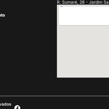
R. Sumaré, 28 - Jardim Sa
ato
rvados