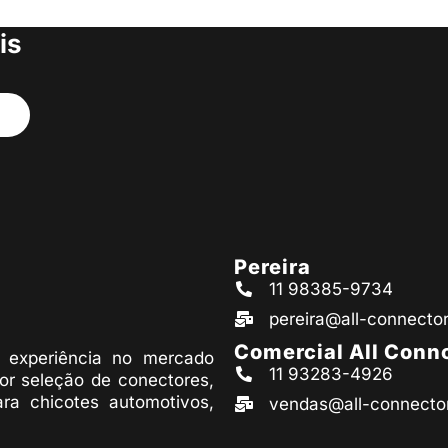
s produtos
is
Pereira
11 98385-9734
pereira@all-connecto
Comercial All Conn
experiência no mercado
11 93283-4926
or seleção de conectores,
ara chicotes automotivos,
vendas@all-connecto