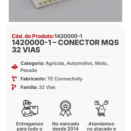
Cód. do Produto:
1420000-1
1420000-1 – CONECTOR MQS
32 VIAS
Categoria:
Agrícola
,
Automotivo
,
Moto
,
Pesado
Fabricante:
TE Connectivity
Família:
32 Vias
Entregamos
No mercado
Atendemos
para todo o
desde 2014
no atacado e