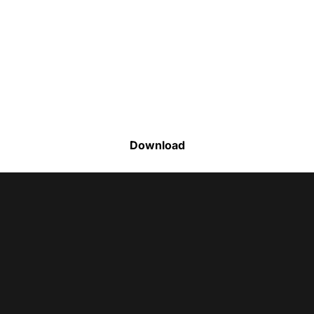
Faça o download da nossa lista completa
de estoque e tenha acesso a todos os
produtos disponíveis
Download