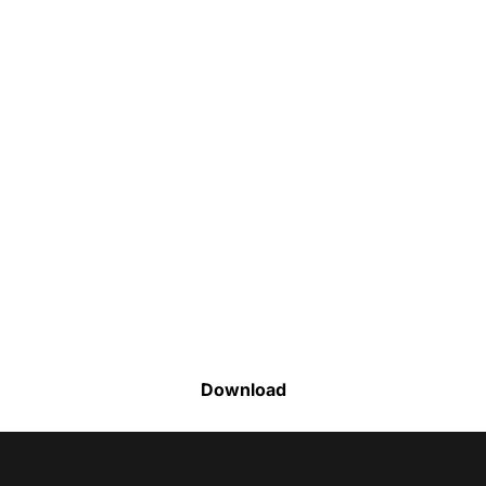
Faça o download da nossa lista completa
de estoque e tenha acesso a todos os
produtos disponíveis
Download