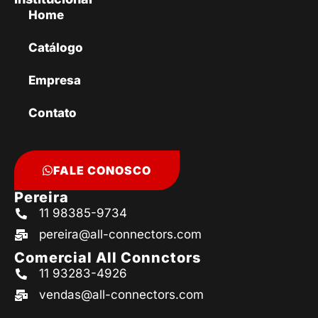
Home
Catálogo
Empresa
Contato
FALE CONOSCO
Pereira
11 98385-9734
pereira@all-connectors.com
Comercial All Connctors
11 93283-4926
vendas@all-connectors.com