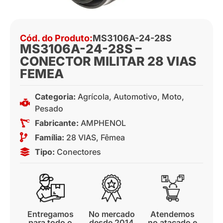
Cód. do Produto:
MS3106A-24-28S
MS3106A-24-28S –
CONECTOR MILITAR 28 VIAS
FEMEA
Categoria:
Agrícola
,
Automotivo
,
Moto
,
Pesado
Fabricante:
AMPHENOL
Família:
28 VIAS
,
Fêmea
Tipo:
Conectores
Entregamos
No mercado
Atendemos
para todo o
desde 2014
no atacado e