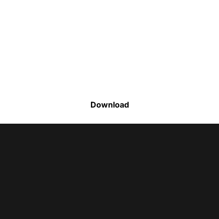
Faça o download da nossa lista completa
de estoque e tenha acesso a todos os
produtos disponíveis
Download