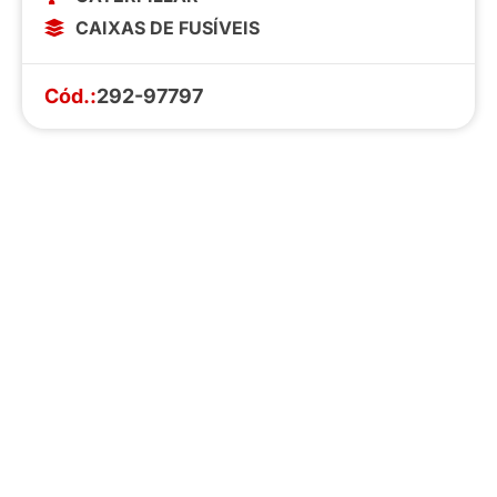
CAIXAS DE FUSÍVEIS
Cód.:
292-97797
Faça o download da nossa lista completa
de estoque e tenha acesso a todos os