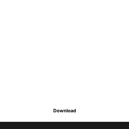
Faça o download da nossa lista completa
de estoque e tenha acesso a todos os
produtos disponíveis
Download