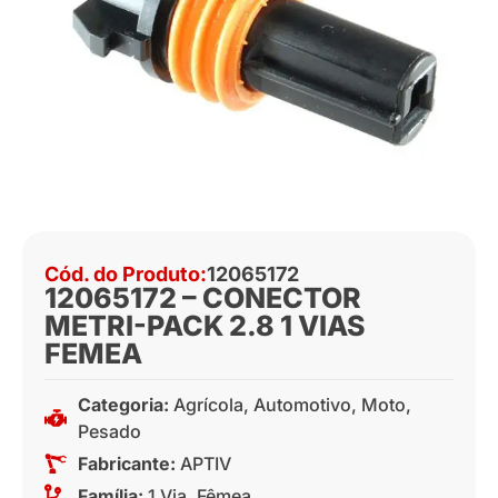
Cód. do Produto:
12065172
12065172 – CONECTOR
METRI-PACK 2.8 1 VIAS
FEMEA
Categoria:
Agrícola
,
Automotivo
,
Moto
,
Pesado
Fabricante:
APTIV
Família:
1 Via
,
Fêmea