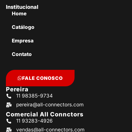
Institucional
Home
Catálogo
Empresa
Contato
FALE CONOSCO
Pereira
11 98385-9734
pereira@all-connectors.com
Comercial All Connctors
11 93283-4926
vendas@all-connectors.com