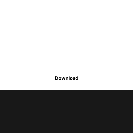
Faça o download da nossa lista completa
de estoque e tenha acesso a todos os
produtos disponíveis
Download