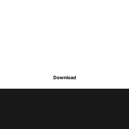
Faça o download da nossa lista completa
de estoque e tenha acesso a todos os
produtos disponíveis
Download