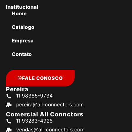
Institucional
Home
Catálogo
Empresa
Contato
FALE CONOSCO
Pereira
11 98385-9734
pereira@all-connectors.com
Comercial All Connctors
11 93283-4926
vendas@all-connectors.com