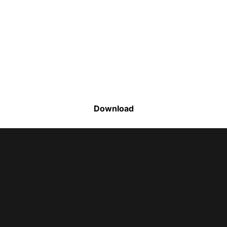
Faça o download da nossa lista completa
de estoque e tenha acesso a todos os
produtos disponíveis
Download