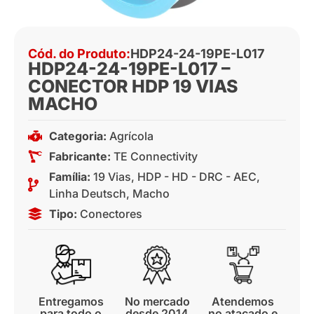
Cód. do Produto:
HDP24-24-19PE-L017
HDP24-24-19PE-L017 –
CONECTOR HDP 19 VIAS
MACHO
Categoria:
Agrícola
Fabricante:
TE Connectivity
Família:
19 Vias
,
HDP - HD - DRC - AEC
,
Linha Deutsch
,
Macho
Tipo:
Conectores
Entregamos
No mercado
Atendemos
para todo o
desde 2014
no atacado e