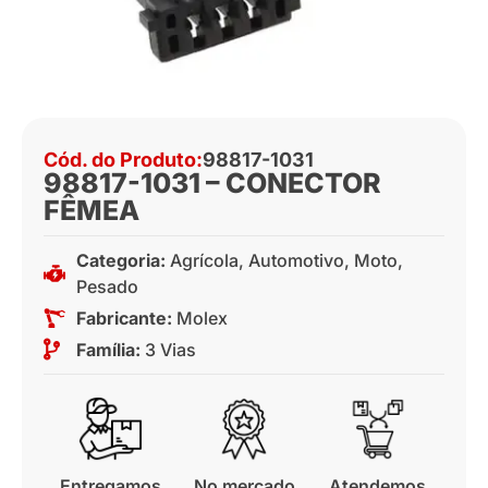
Cód. do Produto:
98817-1031
98817-1031 – CONECTOR
FÊMEA
Categoria:
Agrícola
,
Automotivo
,
Moto
,
Pesado
Fabricante:
Molex
Família:
3 Vias
Entregamos
No mercado
Atendemos