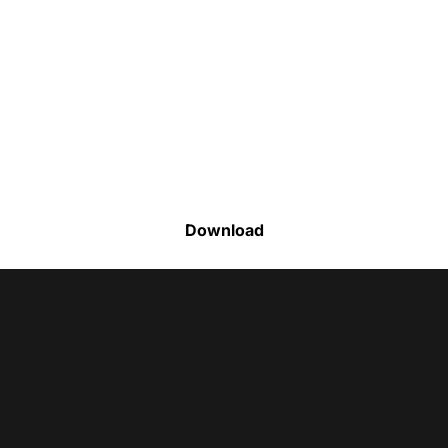
Faça o download da nossa lista completa
de estoque e tenha acesso a todos os
produtos disponíveis
Download