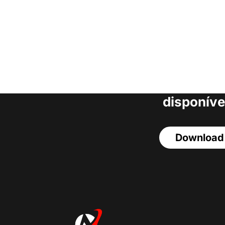
Faça o download da
completa de estoq
acesso a todos o
disponíve
Download