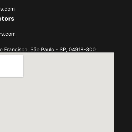
rs.com
ctors
rs.com
o Francisco, São Paulo - SP, 04918-300