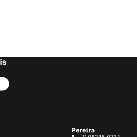
 nossa lista
ue e tenha
s produtos
is
Pereira