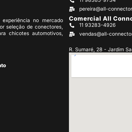
11 98385-9734
pereira@all-connecto
Comercial All Conn
experiência no mercado
11 93283-4926
or seleção de conectores,
ara chicotes automotivos,
vendas@all-connecto
R. Sumaré, 28 - Jardim Sa
ato