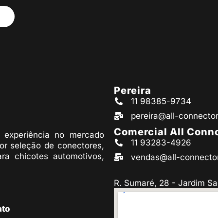
Pereira
11 98385-9734
pereira@all-connecto
Comercial All Conn
experiência no mercado
11 93283-4926
or seleção de conectores,
ara chicotes automotivos,
vendas@all-connecto
R. Sumaré, 28 - Jardim Sa
ato