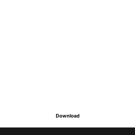
Faça o download da nossa lista completa
de estoque e tenha acesso a todos os
produtos disponíveis
Download