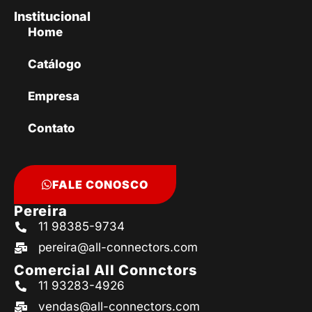
Institucional
Home
Catálogo
Empresa
Contato
FALE CONOSCO
Pereira
11 98385-9734
pereira@all-connectors.com
Comercial All Connctors
11 93283-4926
vendas@all-connectors.com