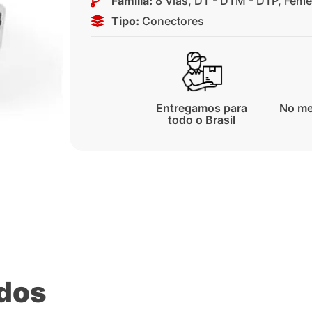
Família:
8 Vias
,
DT - DTM - DTP
,
Fême
Tipo:
Conectores
Entregamos para
No me
todo o Brasil
ados