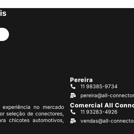
s produtos
is
Pereira
11 98385-9734
pereira@all-connecto
Comercial All Conn
experiência no mercado
11 93283-4926
or seleção de conectores,
ara chicotes automotivos,
vendas@all-connecto