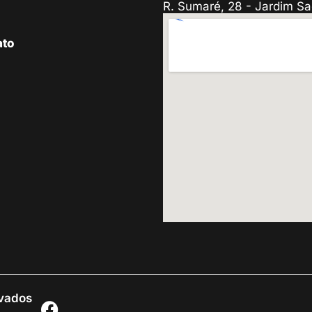
R. Sumaré, 28 - Jardim Sa
ato
rvados