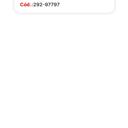
Cód.:
292-97797
Faça o download da
completa de estoq