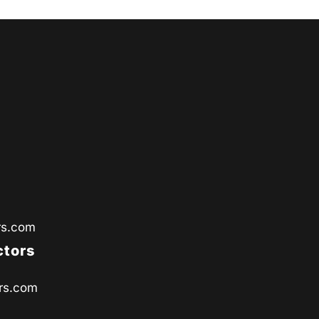
rs.com
ctors
rs.com