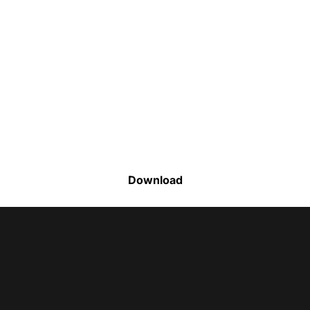
Faça o download da nossa lista completa
de estoque e tenha acesso a todos os
produtos disponíveis
Download