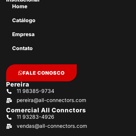
Home
Catálogo
Empresa
Contato
FALE CONOSCO
Pereira
11 98385-9734
pereira@all-connectors.com
Comercial All Connctors
11 93283-4926
vendas@all-connectors.com