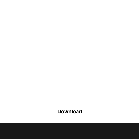
Faça o download da nossa lista completa
de estoque e tenha acesso a todos os
produtos disponíveis
Download