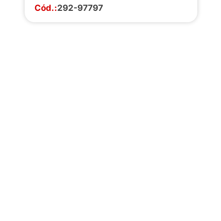
Cód.:
292-97797
Faça o download da
completa de estoq