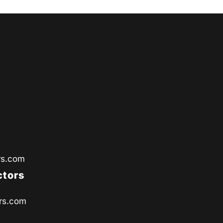
rs.com
ctors
rs.com