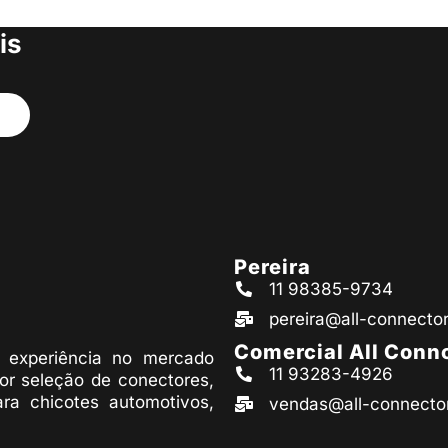
s produtos
is
Pereira
11 98385-9734
pereira@all-connecto
Comercial All Conn
experiência no mercado
11 93283-4926
or seleção de conectores,
ara chicotes automotivos,
vendas@all-connecto