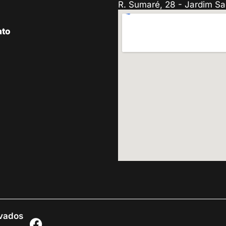
R. Sumaré, 28 - Jardim Sa
ato
rvados