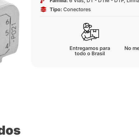
Família:
6 Vias
,
DT - DTM - DTP
,
Linh
Tipo:
Conectores
Entregamos para
No me
todo o Brasil
ados