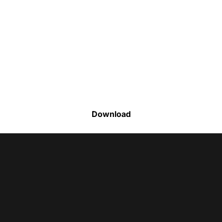
Faça o download da nossa lista completa
de estoque e tenha acesso a todos os
produtos disponíveis
Download