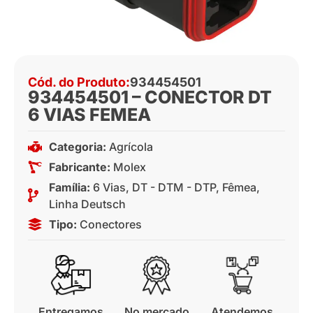
Cód. do Produto:
934454501
934454501 – CONECTOR DT
6 VIAS FEMEA
Categoria:
Agrícola
Fabricante:
Molex
Família:
6 Vias
,
DT - DTM - DTP
,
Fêmea
,
Linha Deutsch
Tipo:
Conectores
Entregamos
No mercado
Atendemos