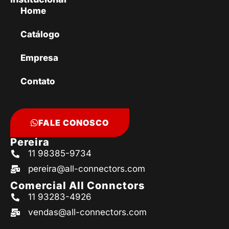
Home
Catálogo
Empresa
Contato
FALE CONOSCO
Pereira
11 98385-9734
pereira@all-connectors.com
Comercial All Connctors
11 93283-4926
vendas@all-connectors.com