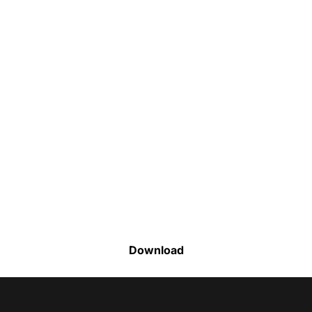
Faça o download da nossa lista completa
de estoque e tenha acesso a todos os
produtos disponíveis
Download