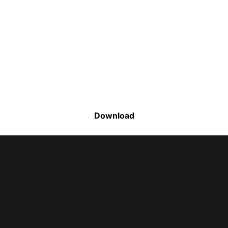
Faça o download da nossa lista completa
de estoque e tenha acesso a todos os
produtos disponíveis
Download