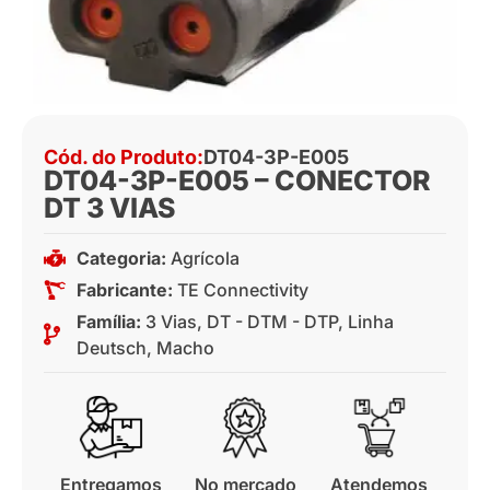
Cód. do Produto:
DT04-3P-E005
DT04-3P-E005 – CONECTOR
DT 3 VIAS
Categoria:
Agrícola
Fabricante:
TE Connectivity
Família:
3 Vias
,
DT - DTM - DTP
,
Linha
Deutsch
,
Macho
Entregamos
No mercado
Atendemos