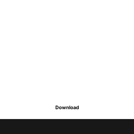
Faça o download da nossa lista completa
de estoque e tenha acesso a todos os
produtos disponíveis
Download