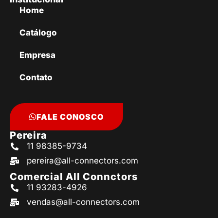
Home
Catálogo
Empresa
Contato
FALE CONOSCO
Pereira
11 98385-9734
pereira@all-connectors.com
Comercial All Connctors
11 93283-4926
vendas@all-connectors.com