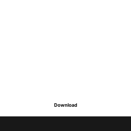
Faça o download da nossa lista completa
de estoque e tenha acesso a todos os
produtos disponíveis
Download