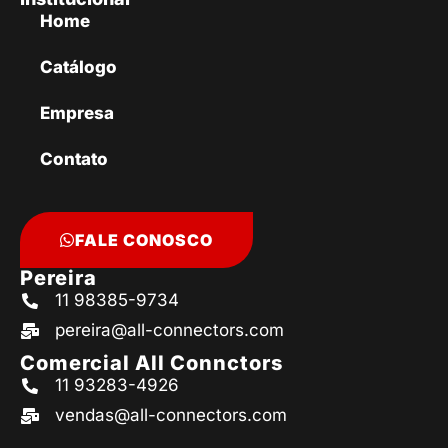
Home
Catálogo
Empresa
Contato
FALE CONOSCO
Pereira
11 98385-9734
pereira@all-connectors.com
Comercial All Connctors
11 93283-4926
vendas@all-connectors.com