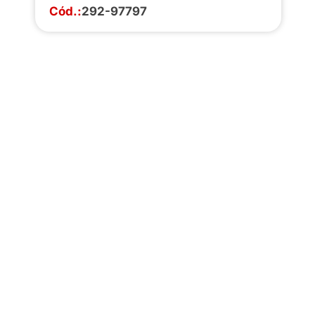
Cód.:
292-97797
Faça o download da
completa de estoq