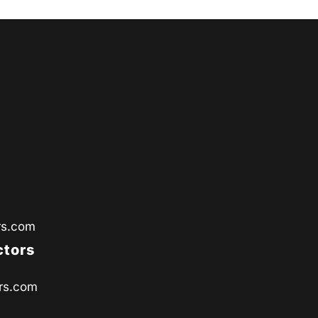
rs.com
ctors
rs.com