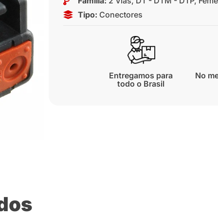
Família:
2 Vias
,
DT - DTM - DTP
,
Fême
Tipo:
Conectores
Entregamos para
No me
todo o Brasil
ados