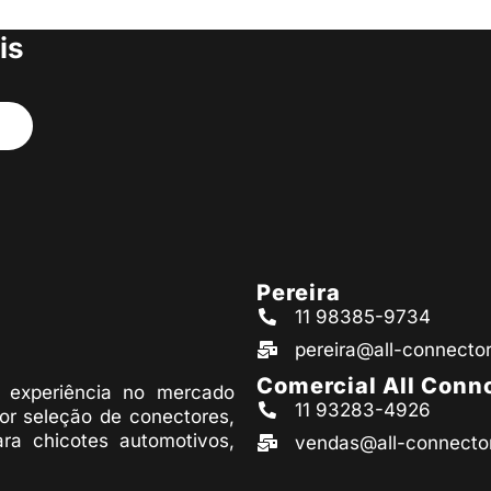
s produtos
is
Pereira
11 98385-9734
pereira@all-connecto
Comercial All Conn
experiência no mercado
11 93283-4926
or seleção de conectores,
ara chicotes automotivos,
vendas@all-connecto