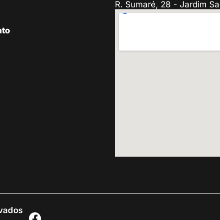
R. Sumaré, 28 - Jardim Sa
ato
rvados