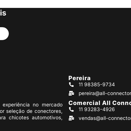
s produtos
is
Pereira
11 98385-9734
pereira@all-connecto
Comercial All Conn
experiência no mercado
11 93283-4926
or seleção de conectores,
ara chicotes automotivos,
vendas@all-connecto