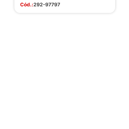
Cód.:
292-97797
Faça o download da
completa de estoq