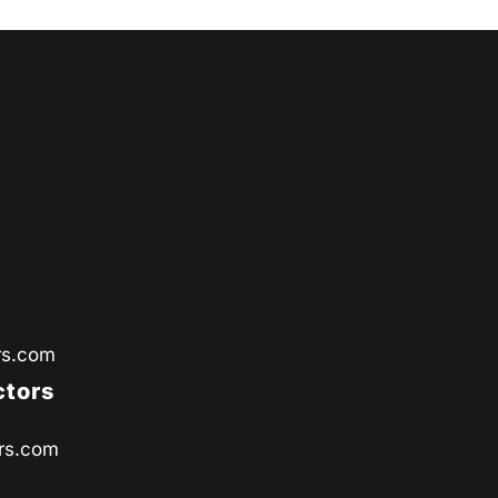
rs.com
ctors
rs.com