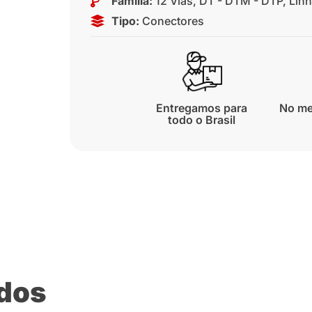
Família:
12 Vias
,
DT - DTM - DTP
,
Lin
Tipo:
Conectores
Entregamos para
No me
todo o Brasil
ados