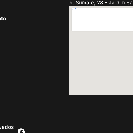
R. Sumaré, 28 - Jardim Sa
ato
rvados