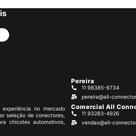
s produtos
is
Pereira
11 98385-9734
pereira@all-connecto
Comercial All Conn
experiência no mercado
11 93283-4926
or seleção de conectores,
ara chicotes automotivos,
vendas@all-connecto