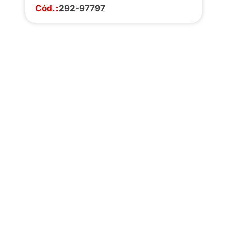
Cód.:
292-97797
Faça o download da
completa de estoq