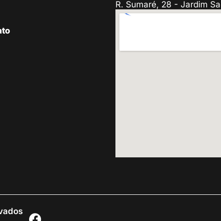
R. Sumaré, 28 - Jardim Sa
ato
rvados