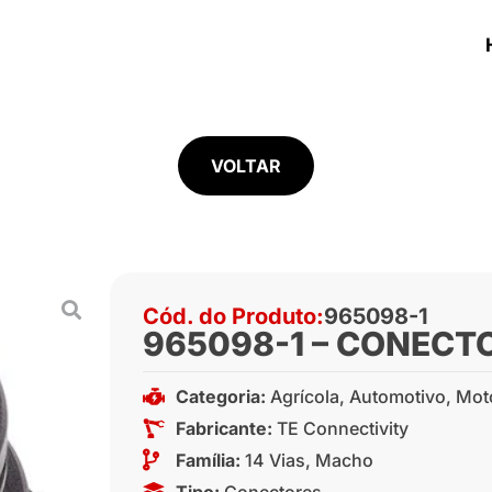
VOLTAR
Cód. do Produto:
965098-1
965098-1 – CONECT
Categoria:
Agrícola
,
Automotivo
,
Mot
Fabricante:
TE Connectivity
Família:
14 Vias
,
Macho
Tipo:
Conectores