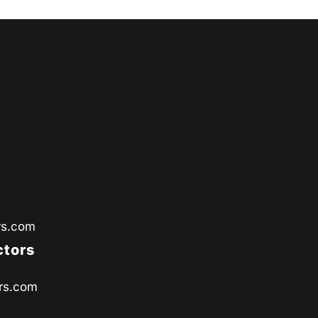
rs.com
ctors
rs.com