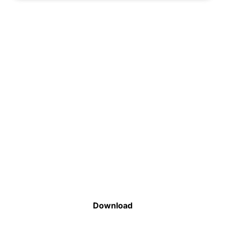
Faça o download da nossa lista completa
de estoque e tenha acesso a todos os
produtos disponíveis
Download