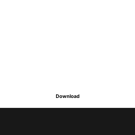
Faça o download da nossa lista completa
de estoque e tenha acesso a todos os
produtos disponíveis
Download