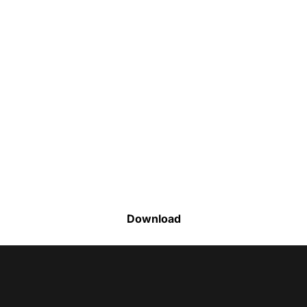
Faça o download da nossa lista completa
de estoque e tenha acesso a todos os
produtos disponíveis
Download