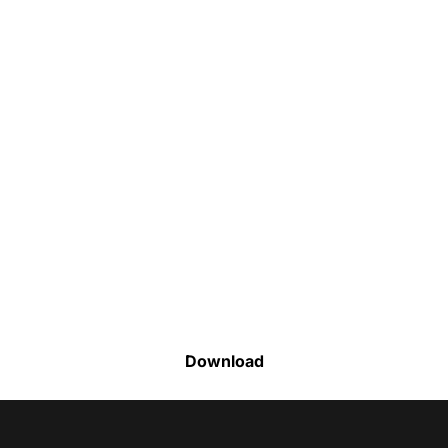
Faça o download da nossa lista completa
de estoque e tenha acesso a todos os
produtos disponíveis
Download