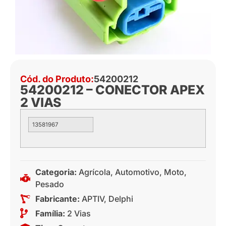
Cód. do Produto:
54200212
54200212 – CONECTOR APEX
2 VIAS
13581967
Categoria:
Agrícola
,
Automotivo
,
Moto
,
Pesado
Fabricante:
APTIV
,
Delphi
Família:
2 Vias