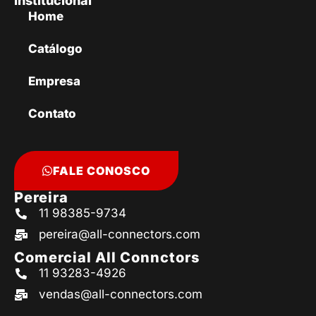
Institucional
Home
Catálogo
Empresa
Contato
FALE CONOSCO
Pereira
11 98385-9734
pereira@all-connectors.com
Comercial All Connctors
11 93283-4926
vendas@all-connectors.com