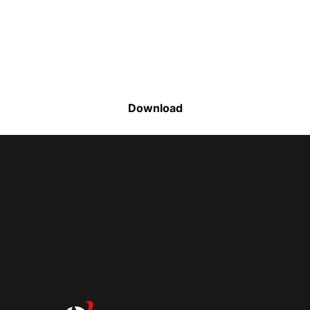
Faça o download da nossa lista completa
de estoque e tenha acesso a todos os
produtos disponíveis
Download