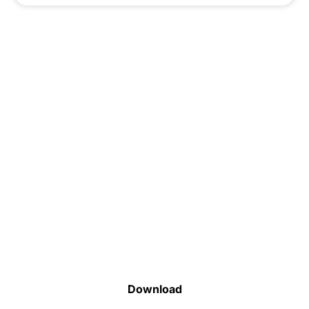
Faça o download da nossa lista completa
de estoque e tenha acesso a todos os
produtos disponíveis
Download