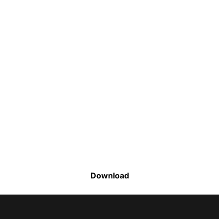
Faça o download da nossa lista completa
de estoque e tenha acesso a todos os
produtos disponíveis
Download