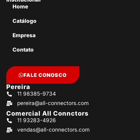
Home
Catálogo
Empresa
Contato
FALE CONOSCO
Pereira
11 98385-9734
pereira@all-connectors.com
Comercial All Connctors
11 93283-4926
vendas@all-connectors.com