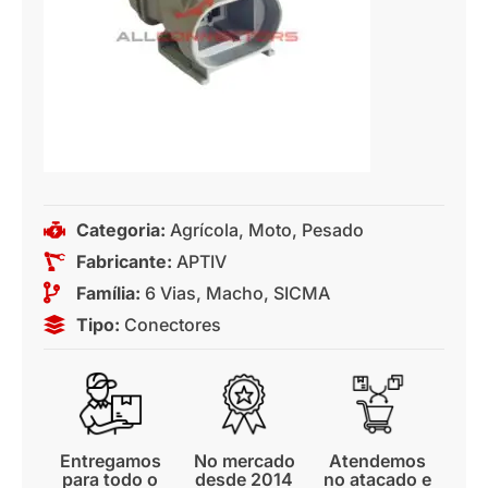
Categoria:
Agrícola
,
Moto
,
Pesado
Fabricante:
APTIV
Família:
6 Vias
,
Macho
,
SICMA
Tipo:
Conectores
Entregamos
No mercado
Atendemos
para todo o
desde 2014
no atacado e