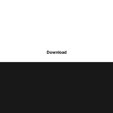
Faça o download da nossa lista completa
de estoque e tenha acesso a todos os
produtos disponíveis
Download