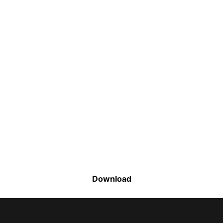
Faça o download da nossa lista completa
de estoque e tenha acesso a todos os
produtos disponíveis
Download