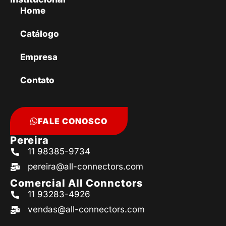
Home
Catálogo
Empresa
Contato
FALE CONOSCO
Pereira
11 98385-9734
pereira@all-connectors.com
Comercial All Connctors
11 93283-4926
vendas@all-connectors.com