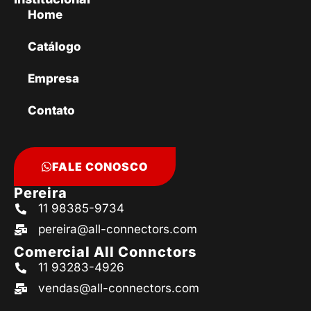
Home
Catálogo
Empresa
Contato
FALE CONOSCO
Pereira
11 98385-9734
pereira@all-connectors.com
Comercial All Connctors
11 93283-4926
vendas@all-connectors.com