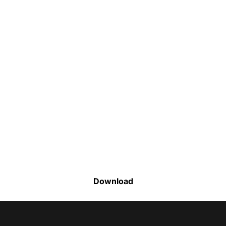
Faça o download da nossa lista completa
de estoque e tenha acesso a todos os
produtos disponíveis
Download