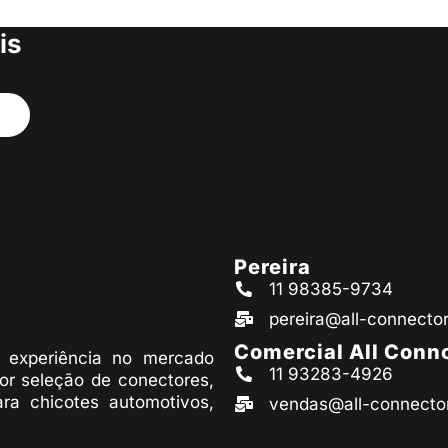
s produtos
is
Pereira
11 98385-9734
pereira@all-connecto
Comercial All Conn
experiência no mercado
11 93283-4926
or seleção de conectores,
ara chicotes automotivos,
vendas@all-connecto