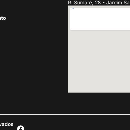
R. Sumaré, 28 - Jardim Sa
ato
rvados