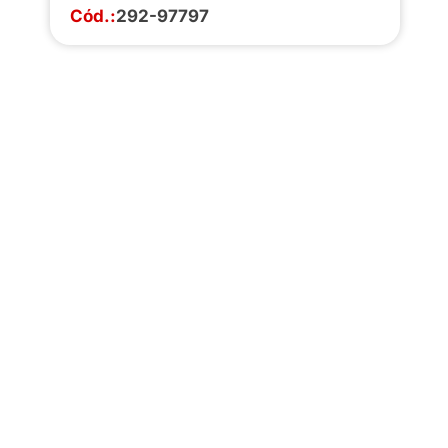
Cód.:
292-97797
Faça o download da
completa de estoq