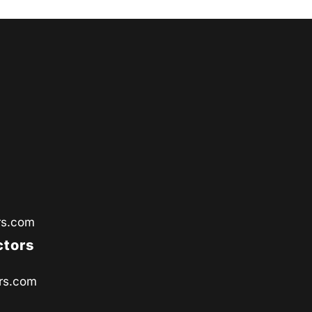
rs.com
ctors
rs.com