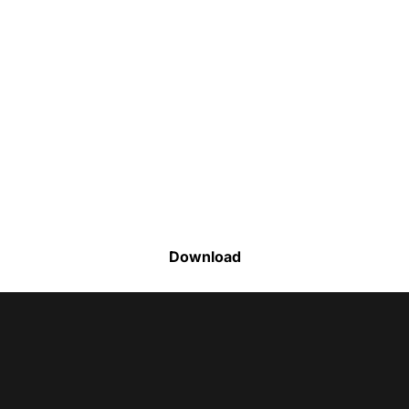
Faça o download da nossa lista completa
de estoque e tenha acesso a todos os
produtos disponíveis
Download